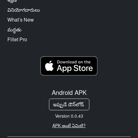
వినియోగదారులు
What’s New
మద్దతు
Fillet Pro
Android APK
ఇప్పుడే డౌన్‌లోడ్
Version 0.0.43
APK అంటే ఏమిటి?