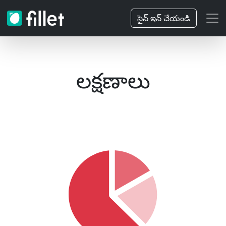
సైన్ ఇన్ చేయండి
లక్షణాలు