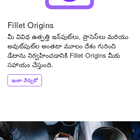
Fillet Origins
మీ వివిధ ఉత్పత్తి ఇన్‌పుట్‌లు, ప్రాసెస్‌లు మరియు
అవుట్‌పుట్‌ల అంతటా మూలం దేశం గురించి
డేటాను నిర్వహించడానికి Fillet Origins మీకు
సహాయం చేస్తుంది.
ఇంకా నేర్చుకో