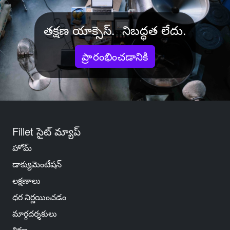
తక్షణ యాక్సెస్. నిబద్ధత లేదు.
ప్రారంభించడానికి
Fillet సైట్ మ్యాప్
హోమ్
డాక్యుమెంటేషన్
లక్షణాలు
ధర నిర్ణయించడం
మార్గదర్శకులు
శిక్షణ