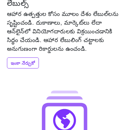
లేబుల్స్
ఆహార ఉత్పత్తుల కోసం మూలం దేశం లేబుల్‌లను
సృష్టించండి.
దుకాణాలు, మార్కెట్‌లు లేదా
ఆన్‌లైన్‌లో వినియోగదారులకు విక్రయించడానికి
సిద్ధం చేయండి.
ఆహార లేబులింగ్ చట్టాలకు
అనుగుణంగా రికార్డులను ఉంచండి.
ఇంకా నేర్చుకో