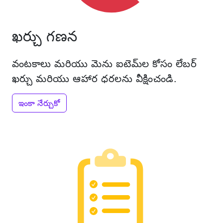
ఖర్చు గణన
వంటకాలు మరియు మెను ఐటెమ్‌ల కోసం లేబర్
ఖర్చు మరియు ఆహార ధరలను వీక్షించండి.
ఇంకా నేర్చుకో