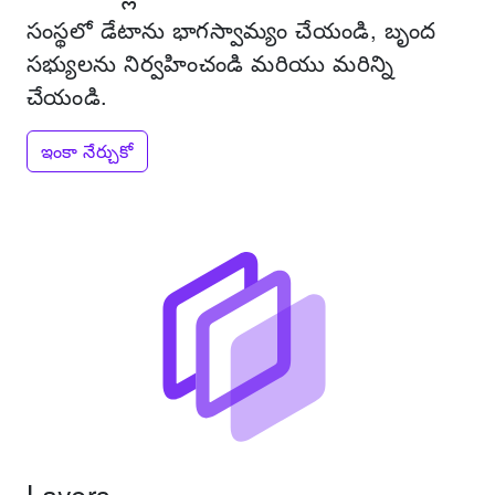
సంస్థలో డేటాను భాగస్వామ్యం చేయండి, బృంద
సభ్యులను నిర్వహించండి మరియు మరిన్ని
చేయండి.
ఇంకా నేర్చుకో
Layers