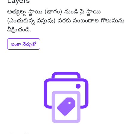
అత్యల్ప స్థాయి (భాగం) నుండి పై స్థాయి
(ఎంచుకున్న వస్తువు) వరకు సంబంధాల గొలుసును
వీక్షించండి.
ఇంకా నేర్చుకో