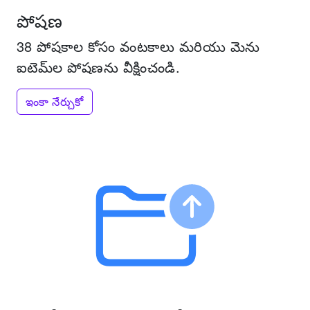
పోషణ
38 పోషకాల కోసం వంటకాలు మరియు మెను
ఐటెమ్‌ల పోషణను వీక్షించండి.
ఇంకా నేర్చుకో