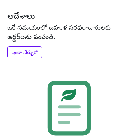
ఆదేశాలు
ఒకే సమయంలో బహుళ సరఫరాదారులకు
ఆర్డర్‌లను పంపండి.
ఇంకా నేర్చుకో