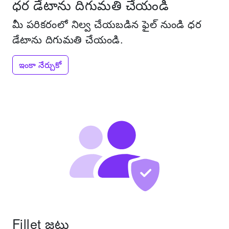
ధర డేటాను దిగుమతి చేయండి
మీ పరికరంలో నిల్వ చేయబడిన ఫైల్ నుండి ధర
డేటాను దిగుమతి చేయండి.
ఇంకా నేర్చుకో
Fillet జట్లు