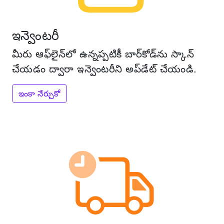
ఇన్వెంటరీ
మీరు ఆఫ్‌లైన్‌లో ఉన్నప్పటికీ బార్‌కోడ్‌ను స్కాన్
చేయడం ద్వారా ఇన్వెంటరీని అప్‌డేట్ చేయండి.
ఇంకా నేర్చుకో