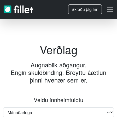
Skráðu þig inn
Verðlag
Augnablik aðgangur.
Engin skuldbinding.
Breyttu áætlun
þinni hvenær sem er.
Veldu innheimtulotu