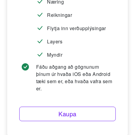
Næring
Reikningar
Flytja inn verðupplýsingar
Layers
Myndir
Fáðu aðgang að gögnunum
þínum úr hvaða iOS eða Android
tæki sem er, eða hvaða vafra sem
er.
Kaupa