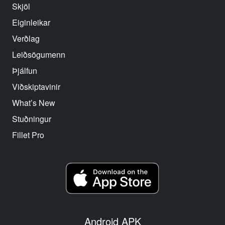
Skjöl
Eiginleikar
Verðlag
Leiðsögumenn
Þjálfun
Viðskiptavinir
What’s New
Stuðningur
Fillet Pro
Android APK