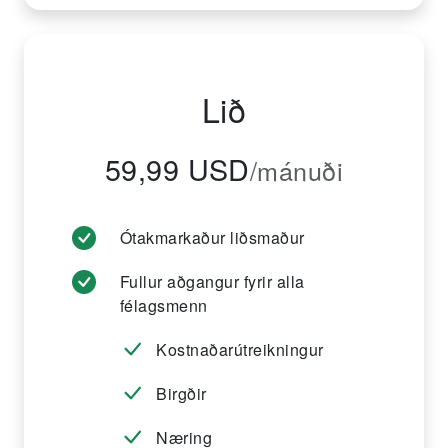
Lið
59,99 USD
/mánuði
Ótakmarkaður liðsmaður
Fullur aðgangur fyrir alla
félagsmenn
Kostnaðarútreikningur
Birgðir
Næring