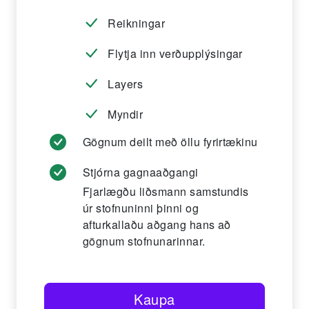
Reikningar
Flytja inn verðupplýsingar
Layers
Myndir
Gögnum deilt með öllu fyrirtækinu
Stjórna gagnaaðgangi
Fjarlægðu liðsmann samstundis
úr stofnuninni þinni og
afturkallaðu aðgang hans að
gögnum stofnunarinnar.
Kaupa