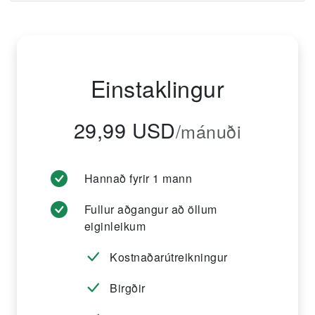
Einstaklingur
29,99 USD
/mánuði
Hannað fyrir 1 mann
Fullur aðgangur að öllum
eiginleikum
Kostnaðarútreikningur
Birgðir