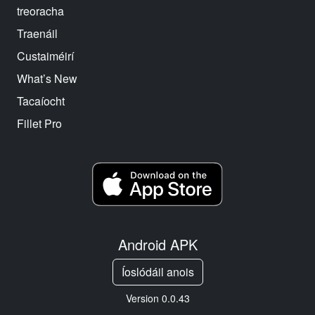
treoracha
Traenáil
Custaiméirí
What’s New
Tacaíocht
Fillet Pro
Android APK
Íoslódáil anois
Version 0.0.43