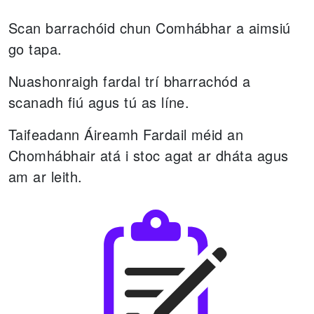
Scan barrachóid chun Comhábhar a aimsiú
go tapa.
Nuashonraigh fardal trí bharrachód a
scanadh fiú agus tú as líne.
Taifeadann Áireamh Fardail méid an
Chomhábhair atá i stoc agat ar dháta agus
am ar leith.