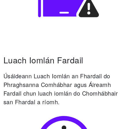
Luach Iomlán Fardail
Úsáideann Luach Iomlán an Fhardail do
Phraghsanna Comhábhar agus Áireamh
Fardail chun luach iomlán do Chomhábhair
san Fhardal a ríomh.