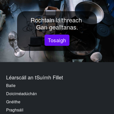
Rochtain láithreach
Gan gealltanas.
Tosaigh
Léarscáil an tSuímh Fillet
Baile
Doiciméadúchán
Gnéithe
Praghsáil