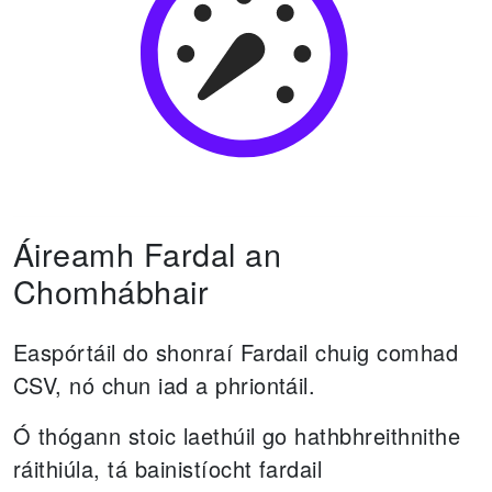
Áireamh Fardal an
Chomhábhair
Easpórtáil do shonraí Fardail chuig comhad
CSV, nó chun iad a phriontáil.
Ó thógann stoic laethúil go hathbhreithnithe
ráithiúla, tá bainistíocht fardail