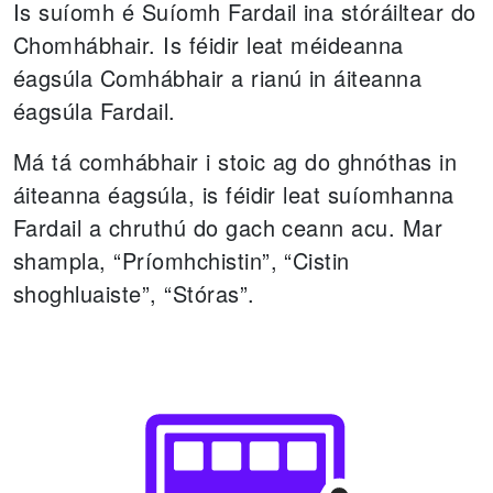
Is suíomh é Suíomh Fardail ina stóráiltear do
Chomhábhair.
Is féidir leat méideanna
éagsúla Comhábhair a rianú in áiteanna
éagsúla Fardail.
Má tá comhábhair i stoic ag do ghnóthas in
áiteanna éagsúla, is féidir leat suíomhanna
Fardail a chruthú do gach ceann acu. Mar
shampla, “Príomhchistin”, “Cistin
shoghluaiste”, “Stóras”.