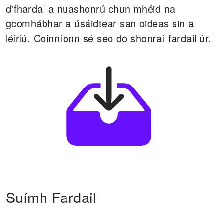
d'fhardal a nuashonrú chun
mhéid na
gcomhábhar a úsáidtear san oideas sin a
léiriú.
Coinníonn sé seo do shonraí fardail úr.
Suímh Fardail