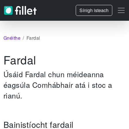
Sínigh isteach
Gnéithe
Fardal
Fardal
Úsáid Fardal chun méideanna
éagsúla Comhábhair atá i stoc a
rianú.
Bainistíocht fardail