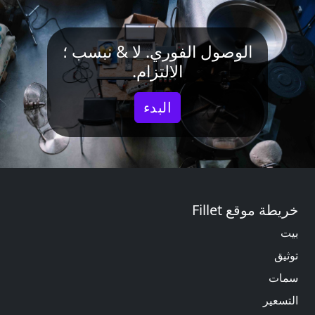
الوصول الفوري. لا & نبسب ؛
الالتزام.
البدء
خريطة موقع Fillet
بيت
توثيق
سمات
التسعير