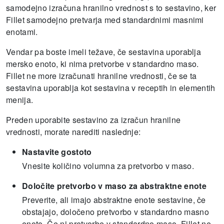
samodejno izračuna hranilno vrednost s to sestavino, ker
Fillet samodejno pretvarja med standardnimi masnimi
enotami.
Vendar pa boste imeli težave, če sestavina uporablja
mersko enoto, ki nima pretvorbe v standardno maso.
Fillet ne more izračunati hranilne vrednosti, če se ta
sestavina uporablja kot sestavina v receptih in elementih
menija.
Preden uporabite sestavino za izračun hranilne
vrednosti, morate narediti naslednje:
Nastavite gostoto
Vnesite količino volumna za pretvorbo v maso.
Določite pretvorbo v maso za abstraktne enote
Preverite, ali imajo abstraktne enote sestavine, če
obstajajo, določeno pretvorbo v standardno masno
enoto.
Če ni pretvorbe v standardno maso, Fillet ne