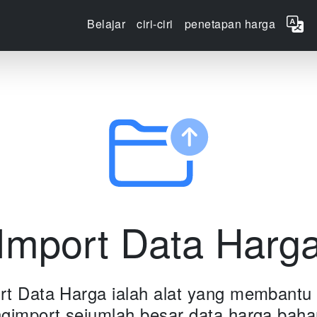
Belajar
ciri-ciri
penetapan harga
Import Data Harg
rt Data Harga ialah alat yang membantu
gimport sejumlah besar data harga baha