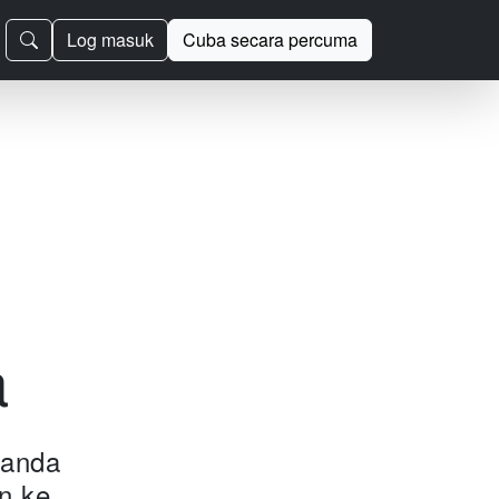
Log masuk
Cuba secara percuma
a
 anda
n ke