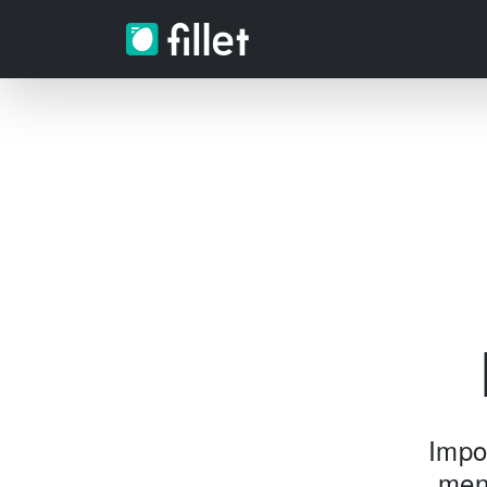
Impo
men